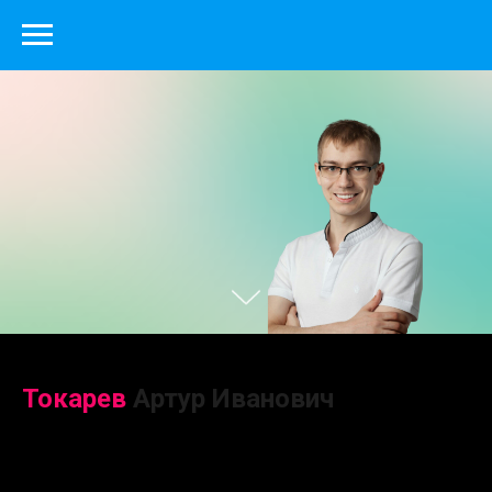
Токарев
Артур
Иванович
Врач-стоматолог ортопед
Стоматолог-терапевт; Стоматолог-Ортопед;
Врач высшей категории; Общий стаж: 14 лет;