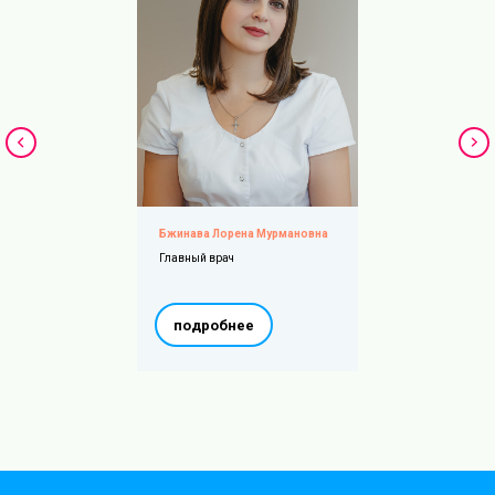
Бжинава Лорена Мурмановна
Главный врач
подробнее