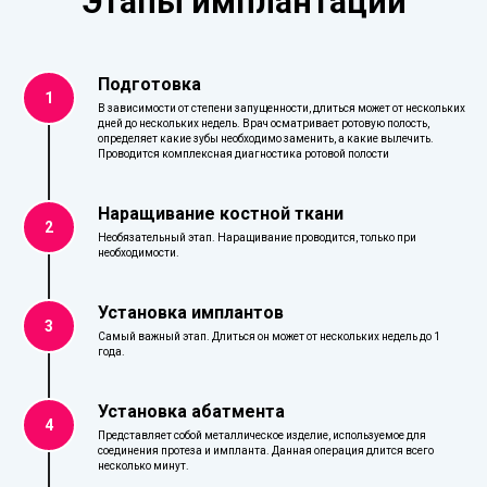
Этапы имплантации
Подготовка
1
В зависимости от степени запущенности, длиться может от нескольких
дней до нескольких недель. Врач осматривает ротовую полость,
определяет какие зубы необходимо заменить, а какие вылечить.
Проводится комплексная диагностика ротовой полости
Наращивание костной ткани
2
Необязательный этап. Наращивание проводится, только при
необходимости.
Установка имплантов
3
Самый важный этап. Длиться он может от нескольких недель до 1
года.
Установка абатмента
4
Представляет собой металлическое изделие, используемое для
соединения протеза и импланта. Данная операция длится всего
несколько минут.