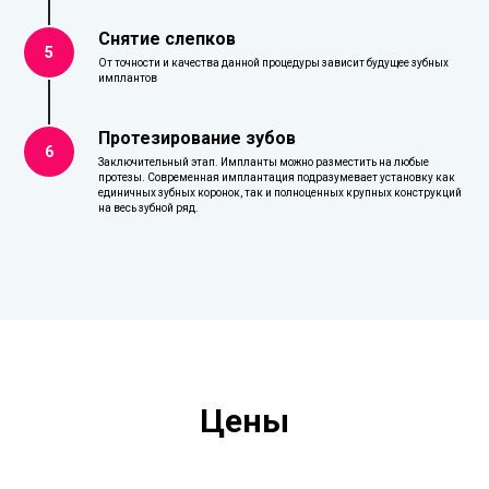
Снятие слепков
5
От точности и качества данной процедуры зависит будущее зубных
имплантов
Протезирование зубов
6
Заключительный этап. Импланты можно разместить на любые
протезы. Современная имплантация подразумевает установку как
единичных зубных коронок, так и полноценных крупных конструкций
на весь зубной ряд.
Цены